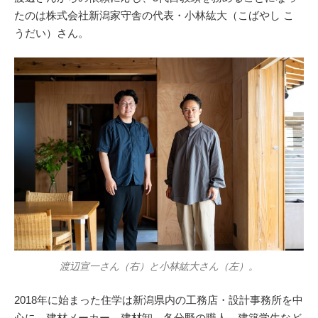
たのは株式会社新潟家守舎の代表・小林紘大（こばやし こ
うだい）さん。
渡辺宣一さん（右）と小林紘大さん（左）。
2018年に始まった住学は新潟県内の工務店・設計事務所を中
心に、建材メーカー、建材卸、各分野の職人、建築学生など