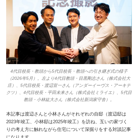
4代目校長・教頭から5代目校長・教頭への引き継ぎ式の様子
（2026年5月）。左より4代目教頭・目黒剛志さん（株式会社大
庄）、5代目校長・渡辺宣一さん（アンダーイーヴス・アーキテ
クツ）、4代目校長・平田未来さん（株式会社ミライエ）、5代目
教頭・小林紘大さん（株式会社新潟家守舎）。
本記事は渡辺さんと小林さんがそれぞれの自邸（渡辺邸は
2023年竣工、小林邸は2025年竣工）を訪ね、互いの家づく
りの考え方に触れながら住宅について深掘りをする対談記事
になります。