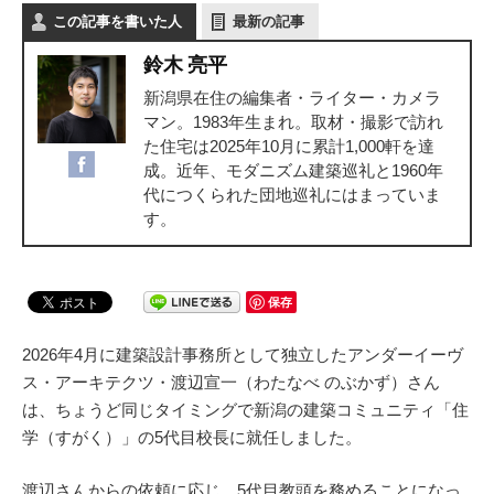
この記事を書いた人
最新の記事
鈴木 亮平
新潟県在住の編集者・ライター・カメラ
マン。1983年生まれ。取材・撮影で訪れ
た住宅は2025年10月に累計1,000軒を達
成。近年、モダニズム建築巡礼と1960年
代につくられた団地巡礼にはまっていま
す。
保存
2026年4月に建築設計事務所として独立したアンダーイーヴ
ス・アーキテクツ・渡辺宣一（わたなべ のぶかず）さん
は、ちょうど同じタイミングで新潟の建築コミュニティ「住
学（すがく）」の5代目校長に就任しました。
渡辺さんからの依頼に応じ、5代目教頭を務めることになっ