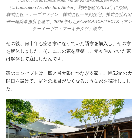
北京の北京新領域創成城市建築設計諮詢有限責任公司
（Urbanization Architecture Atelier）勤務を経て2013年に帰国。
株式会社キューブデザイン、株式会社一世紀住宅、株式会社石田
伸一建築事務所を経て、2026年4月_EAVES ARCHITECTS（アン
ダーイーヴス・アーキテクツ）設立。
その後、何十年も空き家になっていた隣家を購入し、その家
を解体しました。そこにこの家を新築し、元々住んでいた家
は解体して庭にしたんです。
家のコンセプトは「庭と最大限につながる家」。幅5.2mの大
開口を設けて、庭との境目がなくなるような家を設計しまし
た。