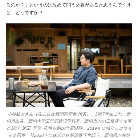
るのか？」というのは改めて問う必要があると思うんですけ
ど、どうですか？
小林紘大さん（株式会社新潟家守舎 代表）。1987年生まれ、新
潟市出身。新潟大学工学部建設学科卒。新潟市内の工務店で住宅
の設計･施工･営業･広報を約10年間経験。2019年に独立しコウダ
イ企画室、翌2020年に株式会社新潟家守舎設立。新潟県内各地