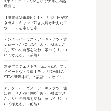
&床下エアコンで家じゅう快適な温熱
環境に
【風間建築事務所】1.8mの深い軒が突
き出す、キャンプ好き夫婦が叶えたア
ウトドアを楽しむ家
アンダーイーヴス・アーキテクツ・渡
辺宣一さん×新潟家守舎・小林紘大さ
ん。互いの自邸を訪ね、家づくりにつ
いて考える。（後編）
建築プロジェクトチームが解説。プラ
イベートヴィラ型ホテル『TOVILLA
STAY 新潟本町』の設計コンセプト。
アンダーイーヴス・アーキテクツ・渡
辺宣一さん×新潟家守舎・小林紘大さ
ん。互いの自邸を訪ね、家づくりにつ
いて考える。（前編）