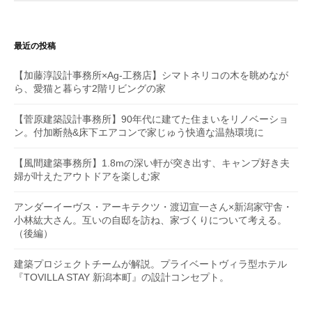
最近の投稿
【加藤淳設計事務所×Ag-工務店】シマトネリコの木を眺めなが
ら、愛猫と暮らす2階リビングの家
【菅原建築設計事務所】90年代に建てた住まいをリノベーショ
ン。付加断熱&床下エアコンで家じゅう快適な温熱環境に
【風間建築事務所】1.8mの深い軒が突き出す、キャンプ好き夫
婦が叶えたアウトドアを楽しむ家
アンダーイーヴス・アーキテクツ・渡辺宣一さん×新潟家守舎・
小林紘大さん。互いの自邸を訪ね、家づくりについて考える。
（後編）
建築プロジェクトチームが解説。プライベートヴィラ型ホテル
『TOVILLA STAY 新潟本町』の設計コンセプト。