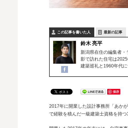
この記事を書いた人
最新の記事
鈴木 亮平
新潟県在住の編集者・
影で訪れた住宅は2025
建築巡礼と1960年代
保存
2017年に開業した設計事務所「あか
で経験を積んだ一級建築士資格を持つ