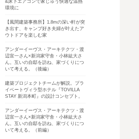
&床下エアコンで家じゅう快適な温熱
環境に
【風間建築事務所】1.8mの深い軒が突
き出す、キャンプ好き夫婦が叶えたア
ウトドアを楽しむ家
アンダーイーヴス・アーキテクツ・渡
辺宣一さん×新潟家守舎・小林紘大さ
ん。互いの自邸を訪ね、家づくりにつ
いて考える。（後編）
建築プロジェクトチームが解説。プラ
イベートヴィラ型ホテル『TOVILLA
STAY 新潟本町』の設計コンセプト。
アンダーイーヴス・アーキテクツ・渡
辺宣一さん×新潟家守舎・小林紘大さ
ん。互いの自邸を訪ね、家づくりにつ
いて考える。（前編）