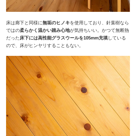
床は廊下と同様に
無垢のヒノキ
を使用しており、針葉樹なら
ではの
柔らかく温かい踏み心地
が気持ちいい。かつて無断熱
だった
床下には高性能グラスウールを105mm充填
している
ので、床がヒンヤリすることもない。