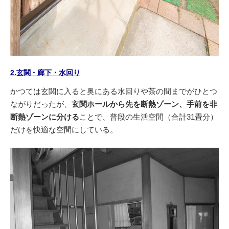
2.玄関・廊下・水回り
かつては玄関に入ると奥にある水回りや茶の間までがひとつ
ながりだったが、
玄関ホールから先を断熱ゾーン、手前を非
断熱ゾーンに分ける
ことで、普段の生活空間（合計31畳分）
だけを快適な空間にしている。