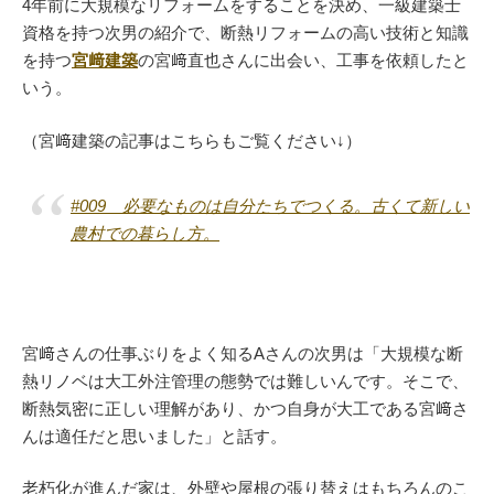
4年前に大規模なリフォームをすることを決め、一級建築士
資格を持つ次男の紹介で、断熱リフォームの高い技術と知識
を持つ
宮﨑建築
の宮﨑直也さんに出会い、工事を依頼したと
いう。
（宮﨑建築の記事はこちらもご覧ください↓）
#009 必要なものは自分たちでつくる。古くて新しい
農村での暮らし方。
宮﨑さんの仕事ぶりをよく知るAさんの次男は「大規模な断
熱リノベは大工外注管理の態勢では難しいんです。そこで、
断熱気密に正しい理解があり、かつ自身が大工である宮﨑さ
んは適任だと思いました」と話す。
老朽化が進んだ家は、外壁や屋根の張り替えはもちろんのこ