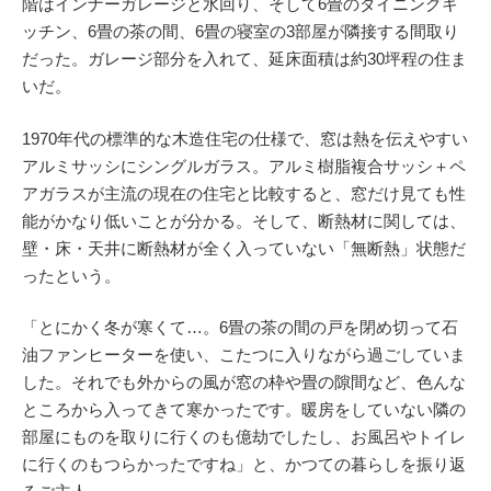
階はインナーガレージと水回り、そして6畳のダイニングキ
ッチン、6畳の茶の間、6畳の寝室の3部屋が隣接する間取り
だった。ガレージ部分を入れて、延床面積は約30坪程の住ま
いだ。
1970年代の標準的な木造住宅の仕様で、窓は熱を伝えやすい
アルミサッシにシングルガラス。アルミ樹脂複合サッシ＋ペ
アガラスが主流の現在の住宅と比較すると、窓だけ見ても性
能がかなり低いことが分かる。そして、断熱材に関しては、
壁・床・天井に断熱材が全く入っていない「無断熱」状態だ
ったという。
「とにかく冬が寒くて…。6畳の茶の間の戸を閉め切って石
油ファンヒーターを使い、こたつに入りながら過ごしていま
した。それでも外からの風が窓の枠や畳の隙間など、色んな
ところから入ってきて寒かったです。暖房をしていない隣の
部屋にものを取りに行くのも億劫でしたし、お風呂やトイレ
に行くのもつらかったですね」と、かつての暮らしを振り返