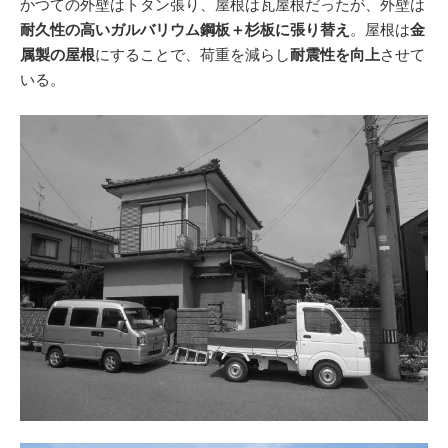
かつての外壁はトタン張り、屋根は瓦屋根だったが、外壁は
耐久性の高いガルバリウム鋼板＋杉板に張り替え
。屋根は
金
属製の屋根
にすることで、荷重を減らし
耐震性を向上
させて
いる。