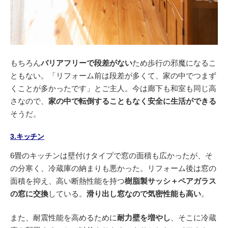
もちろん
バリアフリーで段差がない
ため歩行の邪魔になるこ
ともない。「リフォーム前は段差が多くて、家の中でつまず
くことが多かったです」とご主人。今は廊下も和室も同じ高
さなので、
家の中で転倒することもなく安全に生活ができる
そうだ。
3.キッチン
6畳のキッチンは壁付けタイプで窓の面積も広かったが、そ
の分寒く、冷蔵庫の納まりも悪かった。リフォーム後は窓の
面積を抑え、高い断熱性能を持つ
樹脂製サッシ＋ペアガラス
の窓に交換
している。
滑り出し窓なので気密性能も高い
。
また、耐震性能を高めるために
耐力壁を増やし
、そこに冷蔵