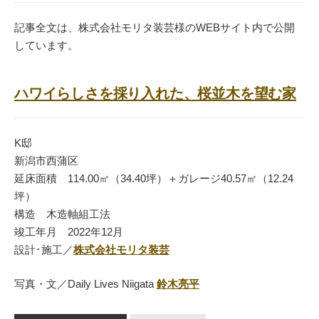
記事全文は、株式会社モリタ装芸様のWEBサイト内で公開
しています。
ハワイらしさを採り入れた、桜並木を望む家
K邸
新潟市西蒲区
延床面積 114.00㎡（34.40坪）＋ガレージ40.57㎡（12.24
坪）
構造 木造軸組工法
竣工年月 2022年12月
設計･施工／
株式会社モリタ装芸
写真・文／Daily Lives Niigata
鈴木亮平