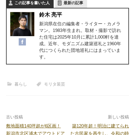
この記事を書いた人
最新の記事
鈴木 亮平
新潟県在住の編集者・ライター・カメラ
マン。1983年生まれ。取材・撮影で訪れ
た住宅は2025年10月に累計1,000軒を達
成。近年、モダニズム建築巡礼と1960年
代につくられた団地巡礼にはまっていま
す。
暮らし
モリタ装芸
古い投稿
新しい投稿
敷地面積140坪超が6区画！
築120年超！明治に建てられ
新潟市北区浦木でアウトドア
た古民家を再生し、令和の時