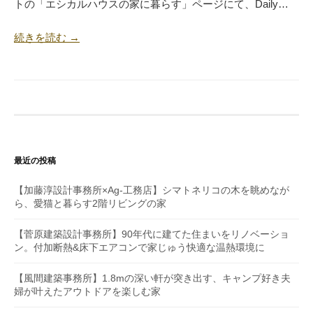
トの「エシカルハウスの家に暮らす」ページにて、Daily…
続きを読む →
最近の投稿
【加藤淳設計事務所×Ag-工務店】シマトネリコの木を眺めなが
ら、愛猫と暮らす2階リビングの家
【菅原建築設計事務所】90年代に建てた住まいをリノベーショ
ン。付加断熱&床下エアコンで家じゅう快適な温熱環境に
【風間建築事務所】1.8mの深い軒が突き出す、キャンプ好き夫
婦が叶えたアウトドアを楽しむ家