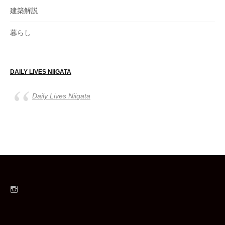
建築解説
暮らし
DAILY LIVES NIIGATA
Daily Lives Niigata