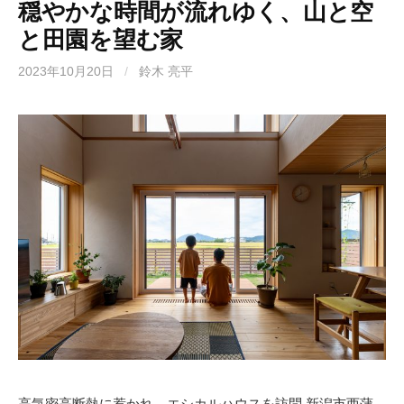
穏やかな時間が流れゆく、山と空
と田園を望む家
2023年10月20日
/
鈴木 亮平
高気密高断熱に惹かれ、エシカルハウスを訪問 新潟市西蒲